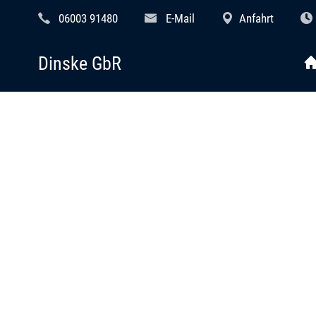
06003 91480
E-Mail
Anfahrt
Dinske GbR