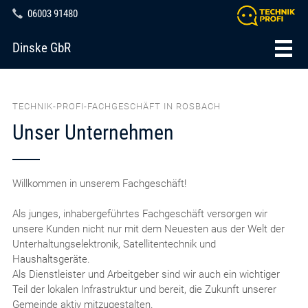
06003 91480
Dinske GbR
TECHNIK-PROFI-FACHGESCHÄFT IN ROSBACH
Unser Unternehmen
Willkommen in unserem Fachgeschäft!
Als junges, inhabergeführtes Fachgeschäft versorgen wir
unsere Kunden nicht nur mit dem Neuesten aus der Welt der
Unterhaltungselektronik, Satellitentechnik und
Haushaltsgeräte.
Als Dienstleister und Arbeitgeber sind wir auch ein wichtiger
Teil der lokalen Infrastruktur und bereit, die Zukunft unserer
Gemeinde aktiv mitzugestalten.