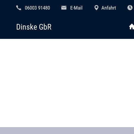
06003 91480
E-Mail
Anfahrt
Dinske GbR