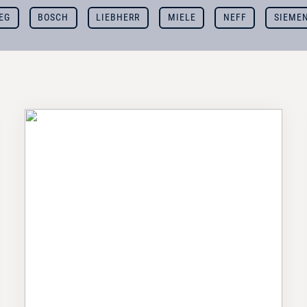
EG
BOSCH
LIEBHERR
MIELE
NEFF
SIEME