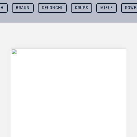
CH
BRAUN
DELONGHI
KRUPS
MIELE
ROWE