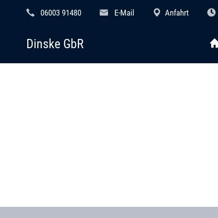
06003 91480
E-Mail
Anfahrt
Dinske GbR