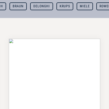
CH
BRAUN
DELONGHI
KRUPS
MIELE
ROWE