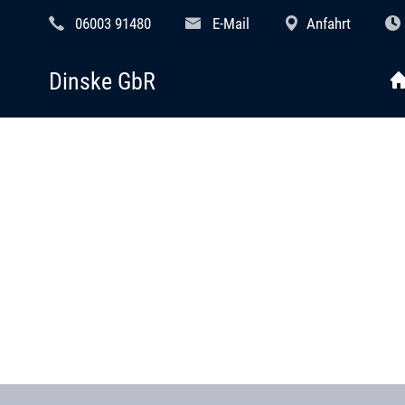
06003 91480
E-Mail
Anfahrt
Dinske GbR