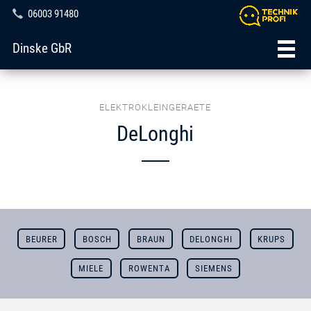
06003 91480
Dinske GbR
ELEKTROKLEINGERAETE
DeLonghi
BEURER
BOSCH
BRAUN
DELONGHI
KRUPS
MIELE
ROWENTA
SIEMENS