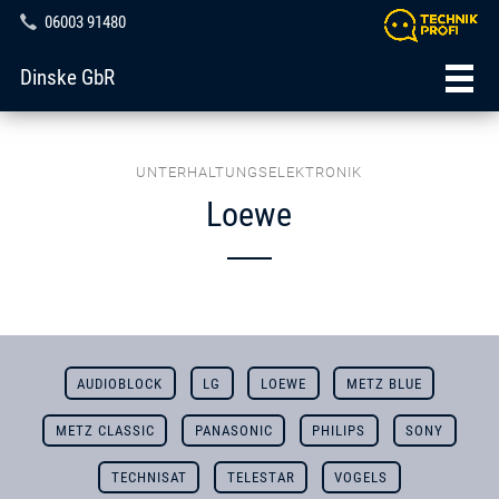
06003 91480
Dinske GbR
UNTERHALTUNGSELEKTRONIK
Loewe
AUDIOBLOCK
LG
LOEWE
METZ BLUE
METZ CLASSIC
PANASONIC
PHILIPS
SONY
TECHNISAT
TELESTAR
VOGELS