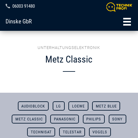
06003 91480
Dinske GbR
UNTERHALTUNGSELEKTRONIK
Metz Classic
AUDIOBLOCK
LG
LOEWE
METZ BLUE
METZ CLASSIC
PANASONIC
PHILIPS
SONY
TECHNISAT
TELESTAR
VOGELS