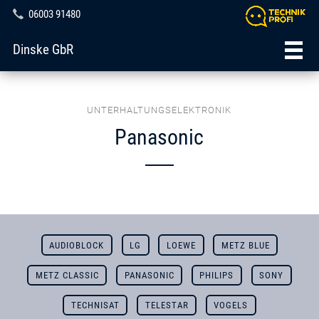
06003 91480
Dinske GbR
UNTERHALTUNGSELEKTRONIK
Panasonic
AUDIOBLOCK
LG
LOEWE
METZ BLUE
METZ CLASSIC
PANASONIC
PHILIPS
SONY
TECHNISAT
TELESTAR
VOGELS