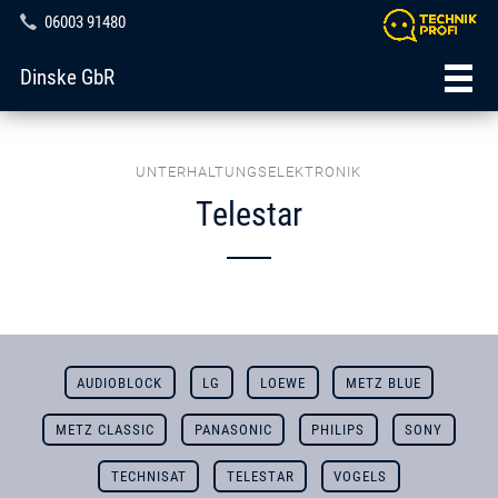
06003 91480
Dinske GbR
UNTERHALTUNGSELEKTRONIK
Telestar
AUDIOBLOCK
LG
LOEWE
METZ BLUE
METZ CLASSIC
PANASONIC
PHILIPS
SONY
TECHNISAT
TELESTAR
VOGELS